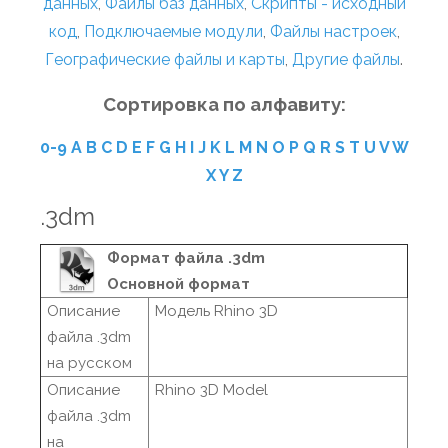
данных
,
Файлы баз данных
,
Скрипты - исходный
код
,
Подключаемые модули
,
Файлы настроек
,
Географические файлы и карты
,
Другие файлы
.
Сортировка по алфавиту:
0-9
A
B
C
D
E
F
G
H
I
J
K
L
M
N
O
P
Q
R
S
T
U
V
W
X
Y
Z
.3dm
Формат файла .3dm
Основной формат
Описание
Модель Rhino 3D
файла .3dm
на русском
Описание
Rhino 3D Model
файла .3dm
на