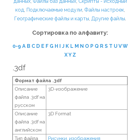
данных
,
Файлы баз данных
,
Скрипты - исходный
код
,
Подключаемые модули
,
Файлы настроек
,
Географические файлы и карты
,
Другие файлы
.
Сортировка по алфавиту:
0-9
A
B
C
D
E
F
G
H
I
J
K
L
M
N
O
P
Q
R
S
T
U
V
W
X
Y
Z
.3df
Формат файла .3df
Описание
3D-изображение
файла .3df на
русском
Описание
3D Format
файла .3df на
английском
Тип файла
Рисунки, изображения