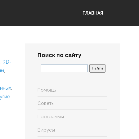
ГЛАВНАЯ
Поиск по сайту
я
,
3D-
лы
,
анных
,
Помощь
угие
Советы
Программы
Вирусы