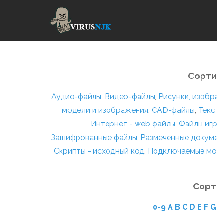
Сорти
Аудио-файлы
,
Видео-файлы
,
Рисунки, изоб
модели и изображения
,
CAD-файлы
,
Текс
Интернет - web файлы
,
Файлы игр
Зашифрованные файлы
,
Размеченные докум
Скрипты - исходный код
,
Подключаемые мо
Сорт
0-9
A
B
C
D
E
F
G