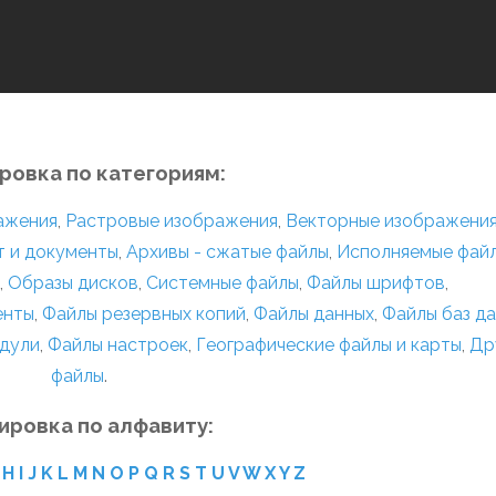
ровка по категориям:
ражения
,
Растровые изображения
,
Векторные изображени
т и документы
,
Архивы - сжатые файлы
,
Исполняемые фай
,
Образы дисков
,
Системные файлы
,
Файлы шрифтов
,
енты
,
Файлы резервных копий
,
Файлы данных
,
Файлы баз д
дули
,
Файлы настроек
,
Географические файлы и карты
,
Др
файлы
.
ировка по алфавиту:
H
I
J
K
L
M
N
O
P
Q
R
S
T
U
V
W
X
Y
Z