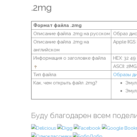
.2mg
Формат файла .2mg
Описание файла .2mg на русском
Образ дис
Описание файла .2mg на
Apple IIGS
английском
Информация о заголовке файла
HEX: 32 49
ASCII: 2IMG
Тип файла
Образы д
Как, чем открыть файл .2mg?
Эмул
Эмул
Буду благодарен всем подел