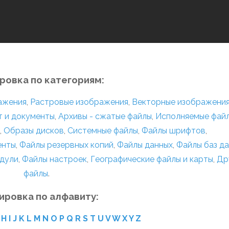
ровка по категориям:
ражения
,
Растровые изображения
,
Векторные изображени
т и документы
,
Архивы - сжатые файлы
,
Исполняемые фай
,
Образы дисков
,
Системные файлы
,
Файлы шрифтов
,
енты
,
Файлы резервных копий
,
Файлы данных
,
Файлы баз д
дули
,
Файлы настроек
,
Географические файлы и карты
,
Др
файлы
.
ировка по алфавиту:
H
I
J
K
L
M
N
O
P
Q
R
S
T
U
V
W
X
Y
Z