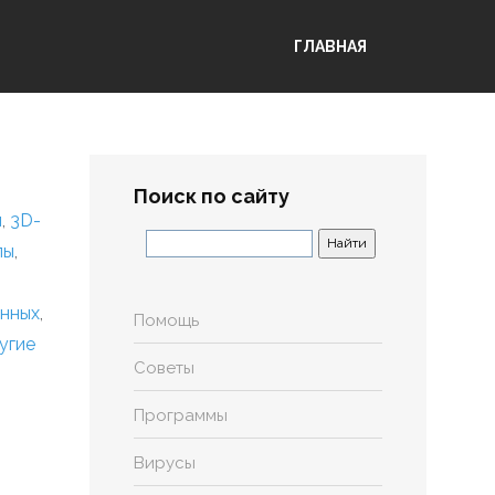
ГЛАВНАЯ
Поиск по сайту
я
,
3D-
лы
,
анных
,
Помощь
угие
Советы
Программы
Вирусы