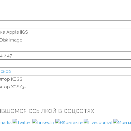
ка Apple IIGS
 Disk Image
 4D 47
исков
ятор KEGS
ятор XGS/32
ившемся ссылкой в соцсетях