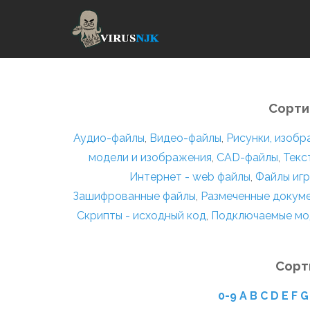
Сорти
Аудио-файлы
,
Видео-файлы
,
Рисунки, изоб
модели и изображения
,
CAD-файлы
,
Текс
Интернет - web файлы
,
Файлы игр
Зашифрованные файлы
,
Размеченные докум
Скрипты - исходный код
,
Подключаемые мо
Сорт
0-9
A
B
C
D
E
F
G