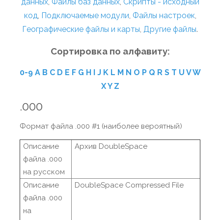
данных
,
Файлы баз данных
,
Скрипты - исходный
код
,
Подключаемые модули
,
Файлы настроек
,
Географические файлы и карты
,
Другие файлы
.
Сортировка по алфавиту:
0-9
A
B
C
D
E
F
G
H
I
J
K
L
M
N
O
P
Q
R
S
T
U
V
W
X
Y
Z
.000
Формат файла .000 #1 (наиболее вероятный)
Описание
Архив DoubleSpace
файла .000
на русском
Описание
DoubleSpace Compressed File
файла .000
на