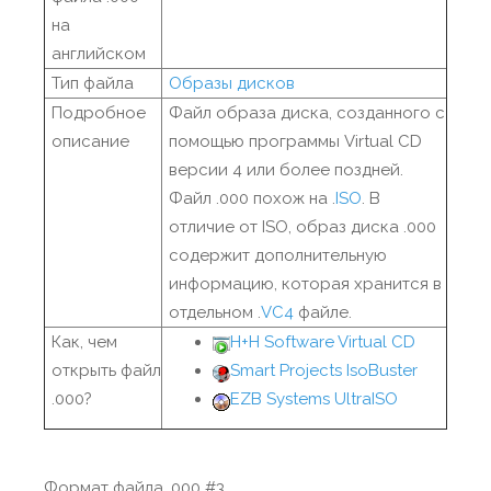
на
английском
Тип файла
Образы дисков
Подробное
Файл образа диска, созданного с
описание
помощью программы Virtual CD
версии 4 или более поздней.
Файл .000 похож на .
ISO
. В
отличие от ISO, образ диска .000
содержит дополнительную
информацию, которая хранится в
отдельном .
VC4
файле.
Как, чем
H+H Software Virtual CD
открыть файл
Smart Projects IsoBuster
.000?
EZB Systems UltraISO
Формат файла .000 #3