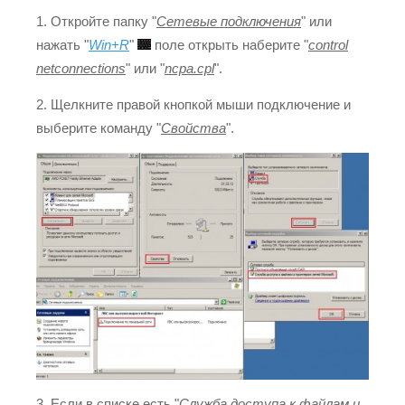
1. Откройте папку "
Сетевые подключения
" или
нажать "
Win+R
"
поле открыть наберите "
control
netconnections
" или "
ncpa.cpl
".
2. Щелкните правой кнопкой мыши подключение и
выберите команду "
Свойства
".
3. Если в списке есть "
Служба доступа к файлам и