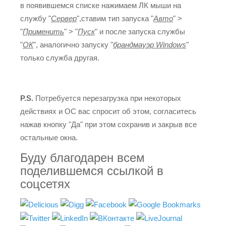
в появившемся списке нажимаем ЛК мыши на
службу "
Сервер
",ставим тип запуска "
Авто
" >
"
Применить
" > "
Пуск
" и после запуска службы
"
ОК
", аналогично запуску "
брандмауэр Windows
"
только служба другая.
P.S.
Потребуется перезагрузка при некоторых
действиях и ОС вас спросит об этом, согласитесь
нажав кнопку "Да" при этом сохранив и закрыв все
остальные окна.
Буду благодарен всем
поделившемся ссылкой в
соцсетях