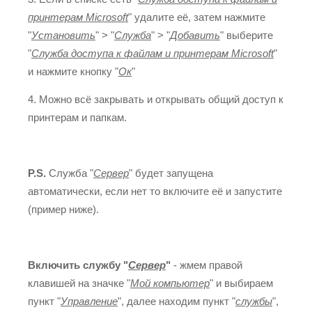
принтерам Microsoft
" удалите её, затем нажмите
"
Установить
" > "
Служба
" > "
Добавить
" выберите
"
Служба доступа к файлам и принтерам Microsoft
"
и нажмите кнопку "
Ок
"
4. Можно всё закрывать и открывать общий доступ к
принтерам и папкам.
P.S.
Служба "
Сервер
" будет запущена
автоматически, если нет то включите её и запустите
(пример ниже).
Включить службу "
Сервер
"
- жмем правой
клавишей на значке "
Мой компьютер
" и выбираем
пункт "
Управление
", далее находим пункт "
службы
",