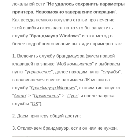
локальной сети "
Не удалось сохранить параметры
принтера. Невозможно завершение операции
".
Как всегда немного погуглив статьи про лечение
этой ошибки оказывают на то что бы запустить
службу "
брандмауэр Window
s" и этот метод в
более подробном описании выглядит примерно так:
1. Включить службу брандмауэра (жмем правой
клавишей на значке "
Мой компьютер
" и выбираем
пункт "
управление
", далее находим пункт "
службы
",
в появившемся списке нажимаем ЛК мыши на
службу "
брандмауэр Windows
", ставим тип запуска
"
Авто
" > "
Применить
" > "
Пуск
" и после запуска
службы "
ОК
");
2. Даем принтеру общий доступ;
3. Отключаем брандмауэр, если он нам не нужен.