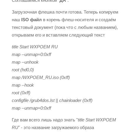
Соглашаемся кнопкой "
ДА
".
Загрузочная флешка почти готова. Теперь копируем
наш
ISO файл
в корень флеш-носителя и создаём
текстовый документ (пока что с любым названием),
открываем его и вставляем следующий текст
title Start WXPOEM RU
map --unmap=0:0xff
map --unhook
root (hd0,0)
map /WXPOEM_RU.iso (0xff)
map --hook
root (0xff)
configfile /grub4dos.lst || chainloader (0xff)
map --unmap=0:0xff
Где вам всего лишь надо знать "
title Start WXPOEM
RU
" - это название загружаемого образа