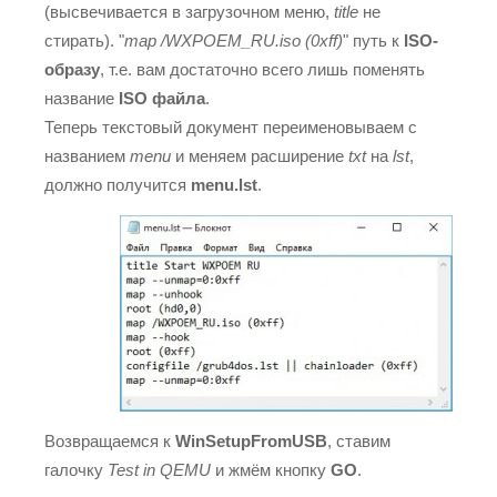
(высвечивается в загрузочном меню,
title
не
стирать). "
map /WXPOEM_RU.iso (0xff)
" путь к
ISO-
образу
, т.е. вам достаточно всего лишь поменять
название
ISO файла
.
Теперь текстовый документ переименовываем с
названием
menu
и меняем расширение
txt
на
lst
,
должно получится
menu.lst
.
Возвращаемся к
WinSetupFromUSB
, ставим
галочку
Test in QEMU
и жмём кнопку
GO
.