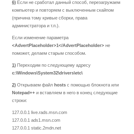
6)
Если не сработал данный способ, перезагружаем
компьютер и повторяем с выключенным скайпом
(причина тому кривые сборки, права
администратора и т.п.).
Если изменение параметра
<AdvertPlaceholder>1</AdvertPlaceholder>
не
поможет, делаем старым способом.
1)
Переходим по следующему адресу
c:\Windows\System32\drivers\etc\
2)
Открываем файл
hosts
с помощью блокнота или
Notepad++
и вставляем в него в конец следующие
строки:
127.0.0.1 live.rads.msn.com
127.0.0.1 ads1.msn.com
127.0.0.1 static.2mdn.net