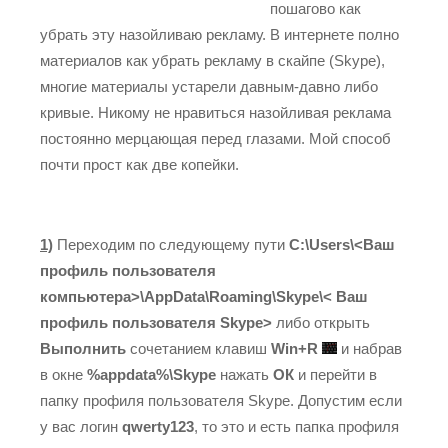
пошагово как
убрать эту назойливаю рекламу. В интернете полно
материалов как убрать рекламу в скайпе (Skype),
многие материалы устарели давным-давно либо
кривые. Никому не нравиться назойливая реклама
постоянно мерцающая перед глазами. Мой способ
почти прост как две копейки.
1)
Переходим по следующему пути
C:\Users\<Ваш
профиль пользователя
компьютера>\AppData\Roaming\Skype\< Ваш
профиль пользователя Skype>
либо открыть
Выполнить
сочетанием клавиш
Win+R
и набрав
в окне
%appdata%\Skype
нажать
ОК
и перейти в
папку профиля пользователя Skype. Допустим если
у вас логин
qwerty123
, то это и есть папка профиля