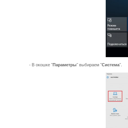
- В окошке "
Параметры
" выбираем "
Система
".