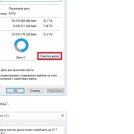
йлы
".