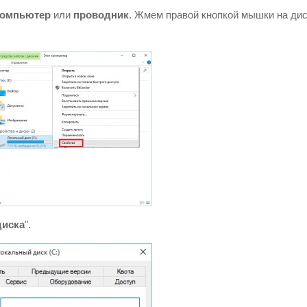
компьютер
или
проводник
. Жмем правой кнопкой мышки на ди
диска
".