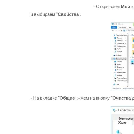
- Открываем
Мой 
и выбираем "
Свойства
".
- На вкладке "
Общие
" жмем на кнопку "
Очистка 