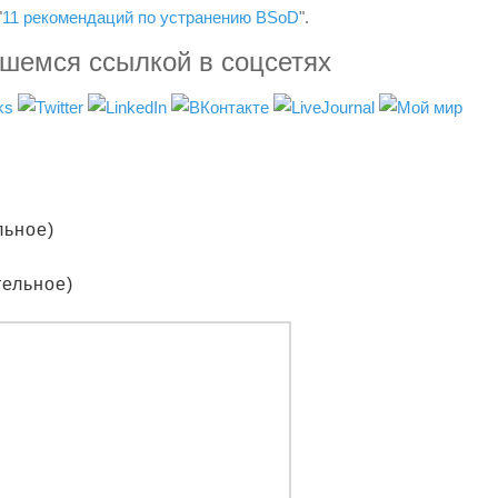
"
11 рекомендаций по устранению BSoD
".
вшемся ссылкой в соцсетях
льное)
тельное)