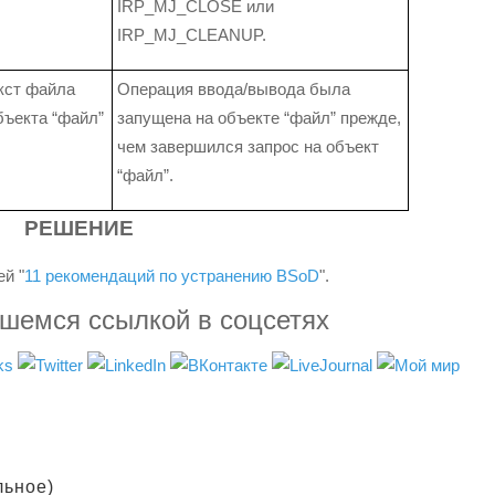
IRP_MJ_CLOSE или
IRP_MJ_CLEANUP.
кст файла
Операция ввода/вывода была
бъекта “файл”
запущена на объекте “файл” прежде,
чем завершился запрос на объект
“файл”.
РЕШЕНИЕ
й "
11 рекомендаций по устранению BSoD
".
вшемся ссылкой в соцсетях
льное)