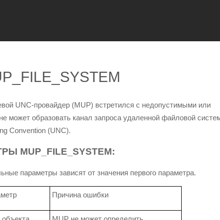
MUP_FILE_SYSTEM
тевой UNC-провайдер (MUP) встретился с недопустимыми или
не может образовать канал запроса удаленной файловой систе
ng Convention (UNC).
РЫ MUP_FILE_SYSTEM:
ные параметры зависят от значения первого параметра.
аметр
Причина ошибки
 объекта
MUP не может определить