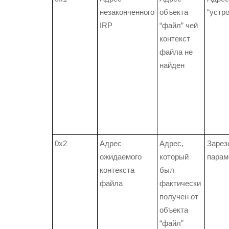
незаконченного
объекта
“устр
IRP
“файл” чей
контекст
файла не
найден
0x2
Адрес
Адрес,
Зарез
ожидаемого
который
парам
контекста
был
файла
фактически
получен от
объекта
“файл”