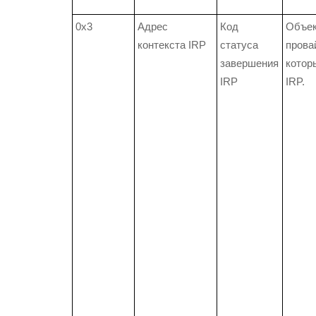
0x3
Адрес
Код
Объек
контекста IRP
статуса
прова
завершения
котор
IRP
IRP.