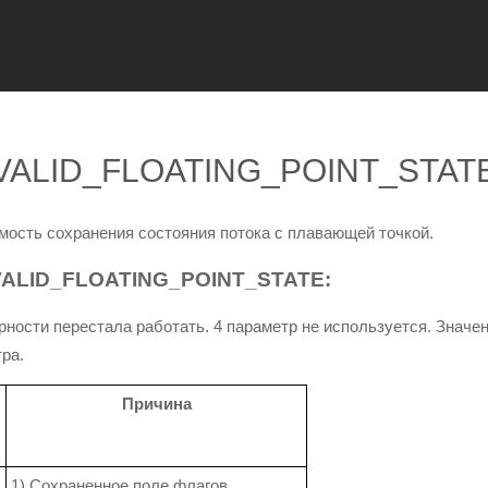
NVALID_FLOATING_POINT_STAT
мость сохранения состояния потока с плавающей точкой.
ALID_FLOATING_POINT_STATE:
ности перестала работать. 4 параметр не используется. Значе
ра.
Причина
1) Сохраненное поле флагов