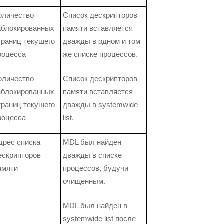
оличество
Список дескрипторов
аблокированных
памяти вставляется
траниц текущего
дважды в одном и том
роцесса
же списке процессов.
оличество
Список дескрипторов
аблокированных
памяти вставляется
траниц текущего
дважды в systemwide
роцесса
list.
дрес списка
MDL был найден
ескрипторов
дважды в списке
амяти
процессов, будучи
очищенным.
MDL был найден в
systemwide list после