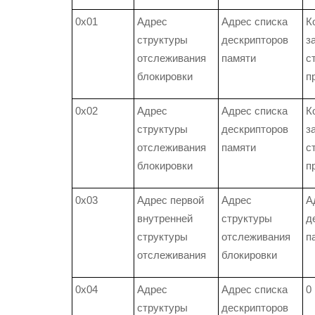
0x01
Адрес
Адрес списка
К
структуры
дескрипторов
з
отслеживания
памяти
с
блокировки
п
0x02
Адрес
Адрес списка
К
структуры
дескрипторов
з
отслеживания
памяти
с
блокировки
п
0x03
Адрес первой
Адрес
А
внутренней
структуры
д
структуры
отслеживания
п
отслеживания
блокировки
0x04
Адрес
Адрес списка
0
структуры
дескрипторов