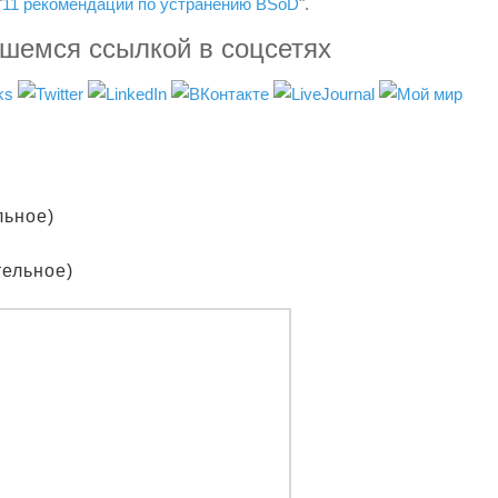
"
11 рекомендаций по устранению BSoD
".
вшемся ссылкой в соцсетях
льное)
тельное)