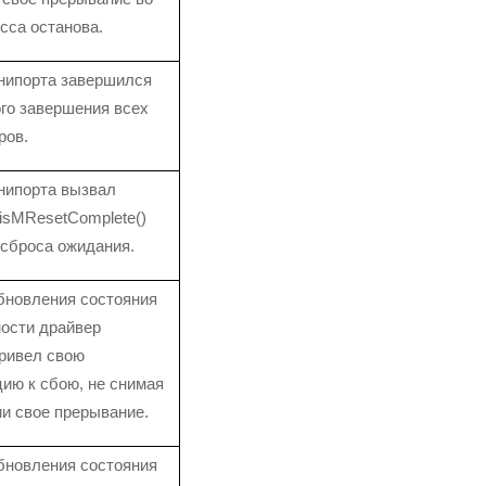
сса останова.
нипорта завершился
го завершения всех
ров.
нипорта вызвал
isMResetComplete()
 сброса ожидания.
бновления состояния
ости драйвер
ривел свою
ию к сбою, не снимая
ии свое прерывание.
бновления состояния