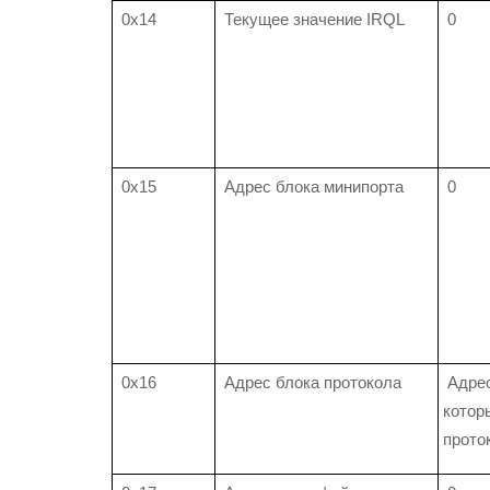
0x14
Текущее значение IRQL
0
0x15
Адрес блока минипорта
0
0x16
Адрес блока протокола
Адрес
котор
прото