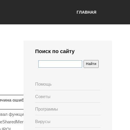
ГЛАВНАЯ
Поиск по сайту
Помощь
Советы
ичина ошибки
Программы
звал функцию
Вирусы
teSharedMemory() в
 IRQL.