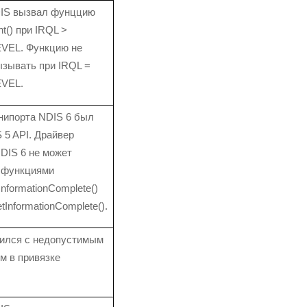
IS вызвал фунццию
t() при IRQL >
VEL. Функцию не
зывать при IRQL =
VEL.
нипорта NDIS 6 был
 5 API. Драйвер
DIS 6 не может
 функциями
nformationComplete()
InformationComplete().
тился с недопустимым
м в привязке