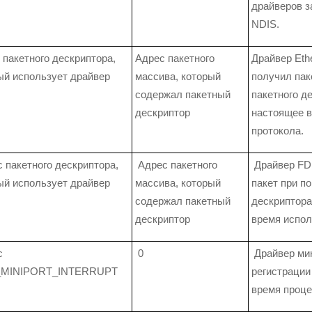
драйверов з
NDIS.
 пакетного дескриптора,
Адрес пакетного
Драйвер Ethe
ый использует драйвер
массива, который
получил пак
содержал пакетный
пакетного д
дескриптор
настоящее в
протокола.
 пакетного дескриптора,
Адрес пакетного
Драйвер FDD
ый использует драйвер
массива, который
пакет при п
содержал пакетный
дескриптора
дескриптор
время испол
с
0
Драйвер мин
_MINIPORT_INTERRUPT
регистрации
время проце