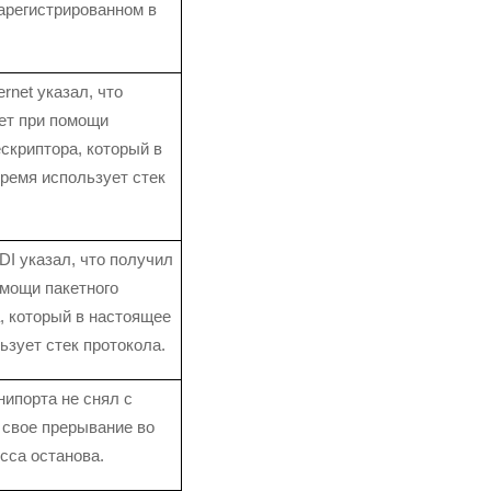
арегистрированном в
rnet указал, что
ет при помощи
ескриптора, который в
ремя использует стек
I указал, что получил
омощи пакетного
, который в настоящее
ьзует стек протокола.
ипорта не снял с
 свое прерывание во
сса останова.