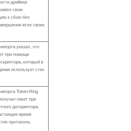
ости драйвер
ривел свою
ию к сбою без
авершения всех своих
ипорта указал, что
ет при помощи
ескриптора, который в
ремя использует стек
ипорта Token-Ring
 получил пакет при
тного дескриптора,
астоящее время
стек протокола.