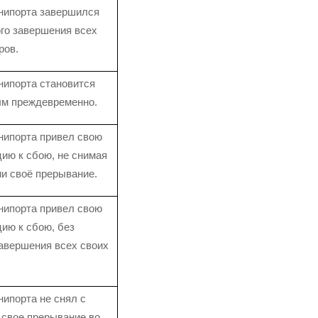
нипорта завершился
го завершения всех
ров.
нипорта становится
ым преждевременно.
нипорта привел свою
ию к сбою, не снимая
ии своё прерывание.
нипорта привел свою
ию к сбою, без
авершения всех своих
ипорта не снял с
 свое прерывание во