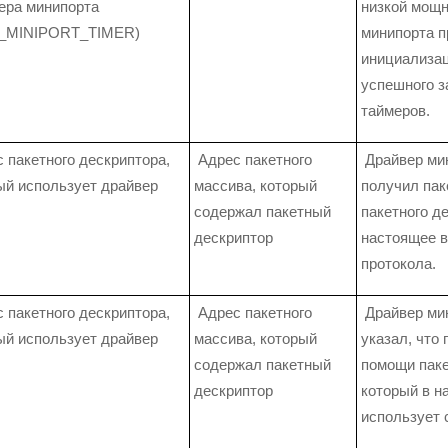
ера минипорта
низкой мощн
S_MINIPORT_TIMER)
минипорта п
инициализац
успешного з
таймеров.
 пакетного дескриптора,
Адрес пакетного
Драйвер мин
ый использует драйвер
массива, который
получил пак
содержал пакетный
пакетного д
дескриптор
настоящее в
протокола.
 пакетного дескриптора,
Адрес пакетного
Драйвер мин
ый использует драйвер
массива, который
указал, что
содержал пакетный
помощи паке
дескриптор
который в н
использует 