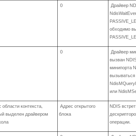
0
Драйвер ND
NdisWaitEven
PASSIVE_LE
обходимо вы
PASSIVE_LE
0
Драйвер ми
вызван NDIS
минипорта N
вызываться
NdisMQueryI
или NdisMSet
 области контекста,
Адрес открытого
NDIS встре
ый выделен драйвером
блока
дескрипторо
кола
операции.