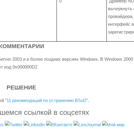
0
Драйвер ND
вычеркнуть 
провайдера, 
интерфейс 
зарегистрир
КОММЕНТАРИИ
rver 2003 и в более поздних версиях Windows. В Windows 2000
ет код 0x000000D2
R).
РЕШЕНИЕ
й "
11 рекомендаций по устранению BSoD
".
вшемся ссылкой в соцсетях