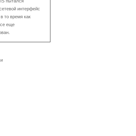
IS пытался
сетевой интерфейс
в то время как
все еще
ован.
 и