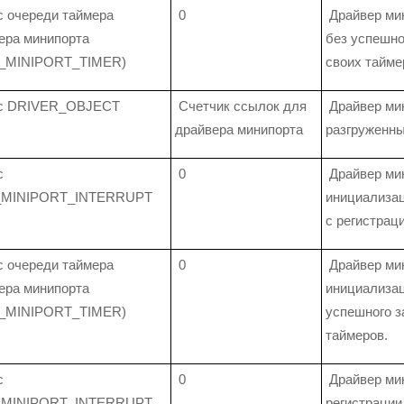
 очереди таймера
0
Драйвер ми
ера минипорта
без успешно
S_MINIPORT_TIMER)
своих тайме
с DRIVER_OBJECT
Счетчик ссылок для
Драйвер ми
драйвера минипорта
разгруженн
с
0
Драйвер ми
_MINIPORT_INTERRUPT
инициализац
с регистрац
 очереди таймера
0
Драйвер ми
ера минипорта
инициализац
S_MINIPORT_TIMER)
успешного з
таймеров.
с
0
Драйвер мин
_MINIPORT_INTERRUPT
регистрации