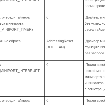
время проце
 очереди таймера
0
Драйвер ми
ера минипорта
без успешно
S_MINIPORT_TIMER)
своих тайме
яние сброса
AddressingReset
Драйвер ми
(BOOLEAN)
функцию Nd
без запроса
с
0
После возо
_MINIPORT_INTERRUPT
низкой мощн
минипорта п
инициализац
с регистрац
 очереди таймера
0
После возо