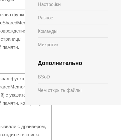
Настройки
ызова функции
Разное
teSharedMemory() NDIS
повреждение ранее
Команды
 страницы
Микротик
 памяти.
Дополнительно
BSoD
звал функцию
haredMemory
Чем открыть файлы
й] с указателем
 памяти, который уже
.
ызвали с драйвером,
находится в списке