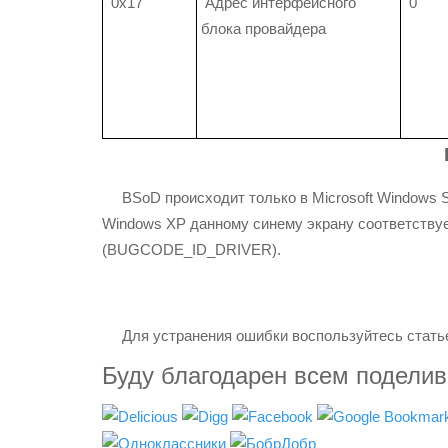
0x17
Адрес интерфейсного
0
блока провайдера
BSoD происходит только в Microsoft Windows Se
Windows XP данному синему экрану соответству
(BUGCODE_ID_DRIVE
Для устранения ошибки воспользуйтесь статье
Буду благодарен всем подели