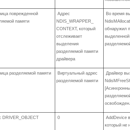
ица поврежденной
Адрес
Во время в
ляемой памяти
NDIS_WRAPPER_
NdisMAlloca
CONTEXT, который
обнаружил 
отслеживает
выделенной
выделения
разделяемой
разделяемой памяти
драйвера
ица разделяемой памяти
Виртуальный адрес
Драйвер вы
разделяемой памяти
NdisMFreeS
[Асинхронны
разделяемой
освобожден
с DRIVER_OBJECT
0
AddDevice в
который не 