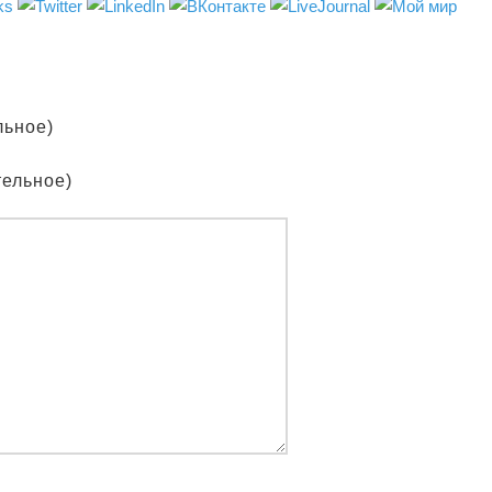
льное)
тельное)