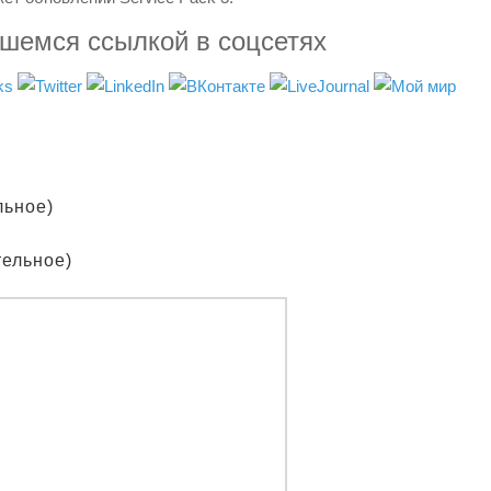
вшемся ссылкой в соцсетях
льное)
тельное)