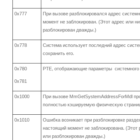
0x777
При вызове разблокировался адрес системн
момент не заблокирован. (Этот адрес или н
разблокирован дважды.)
0x778
Система использует последний адрес систем
сохранить его.
0x780
PTE, отображающие параметры системного 
0x781
0x1000
При вызове MmGetSystemAddressForMdl про
полностью кэшируемую физическую страниц
0x1010
Ошибка возникает при разблокировке раздел
настоящий момент не заблокирована. (Этот 
или разблокирован дважды.)