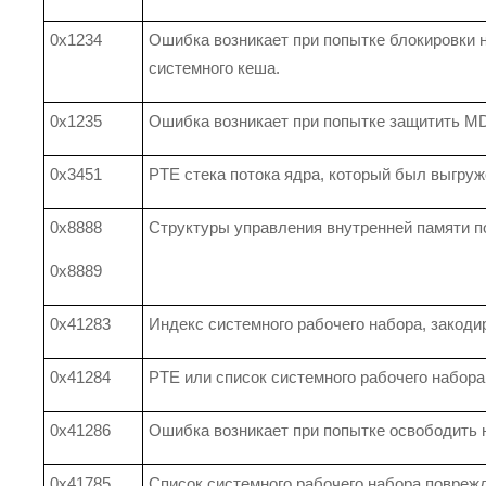
0x1234
Ошибка возникает при попытке блокировки 
системного кеша.
0x1235
Ошибка возникает при попытке защитить M
0x3451
PTE стека потока ядра, который был выгруж
0x8888
Структуры управления внутренней памяти 
0x8889
0x41283
Индекс системного рабочего набора, закоди
0x41284
PTE или список системного рабочего набор
0x41286
Ошибка возникает при попытке освободить 
0x41785
Список системного рабочего набора поврежд