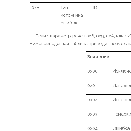
0xB
Тип
ID
источника
ошибок
Если 1 параметр равен 0x6, 0x9, 0xA, или 0x
Нижеприведенная таблица приводит возможные
Значение
0x00
Исключе
0x01
Исправл
0x02
Исправл
0x03
Немаски
0x04
Ошибка 