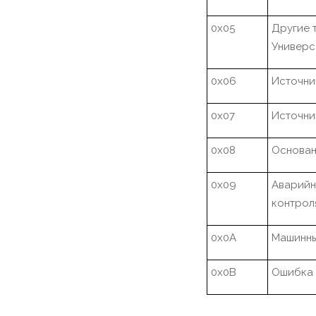
0x05
Другие 
Универс
0x06
Источник
0x07
Источни
0x08
Основан
0x09
Аварийн
контроля
0x0A
Машинный
0x0B
Ошибка 