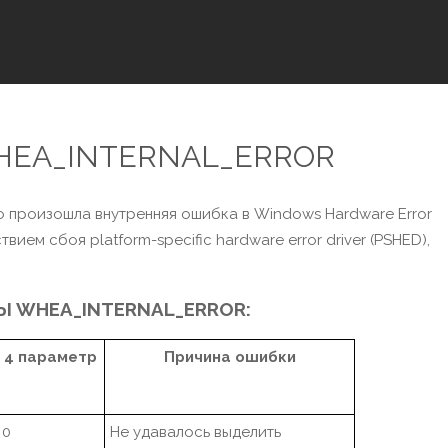
WHEA_INTERNAL_ERROR
о произошла внутренняя ошибка в Windows Hardware Error
вием сбоя platform-specific hardware error driver (PSHED),
 WHEA_INTERNAL_ERROR:
4 параметр
Причина ошибки
0
Не удавалось выделить