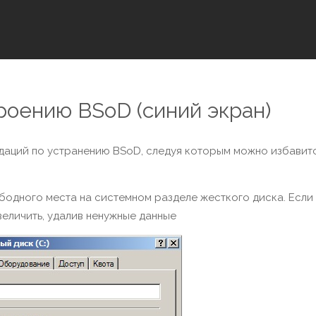
роению BSoD (синий экран)
даций по устранению BSoD, следуя которым можно избавитс
бодного места на системном разделе жесткого диска. Если
величить, удалив ненужные данные