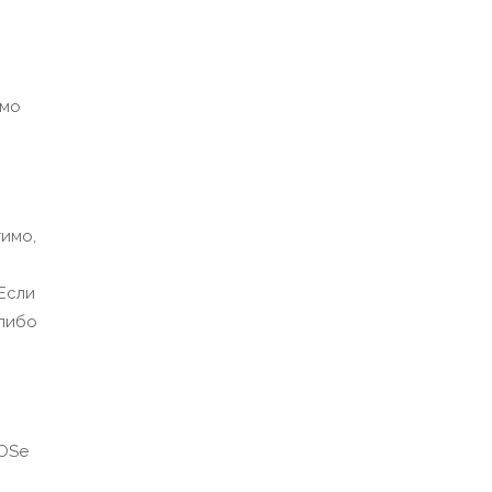
имо
имо,
Если
 либо
IOSе