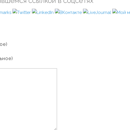
ившемся ссылкой в соцсетях
ое)
льное)