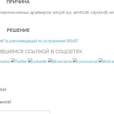
ПРИЧИНА
речисленных драйверов: win32k.sys, atmfd.dll, rdpdd.dll, и
РЕШЕНИЕ
й "
11 рекомендаций по устранению BSoD
".
ившемся ссылкой в соцсетях
ое)
льное)