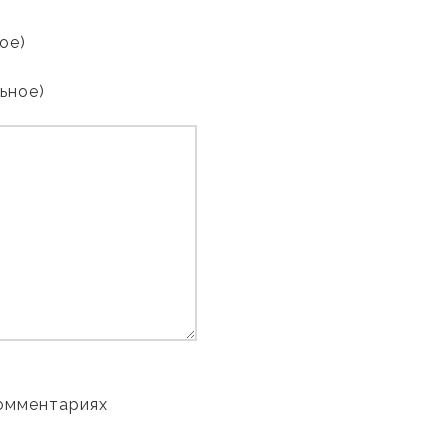
ое)
льное)
комментариях