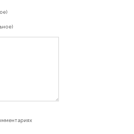
ое)
льное)
комментариях