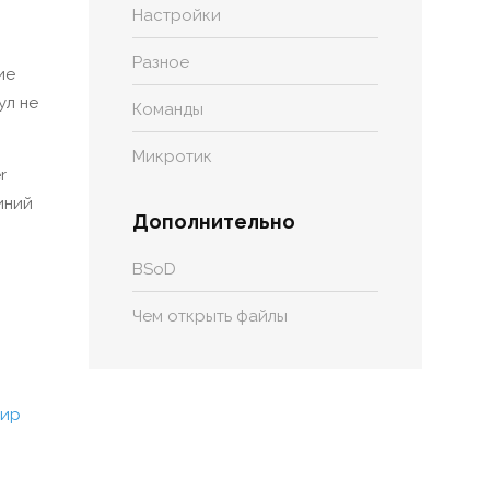
Настройки
Разное
ие
ул не
Команды
Микротик
r
иний
Дополнительно
BSoD
Чем открыть файлы