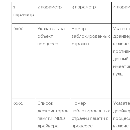
1
2 параметр
3 параметр
4 пара
параметр
0x00
Указатель на
Номер
Указате
объект
заблокированных
драйве
процесса
страниц
включен
против
данный
имеет з
нуль.
0x01
Список
Номер
Указате
дескрипторов
заблокированных
драйве
памяти (MDL)
страниц памяти в
процес
драйвера
процессе
включен