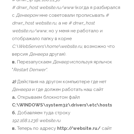
# dnwr_host website.ru/www
(когда я разбирался
с
Денвером
мне советовали прописывать
#
dnwr_host website.ru
, а не
# dnwr_host
website.ru/www
, но у меня не работало и
отображало папку в корне
C:\WebServers\home\website.ru
, возможно что
версия
Денвера
другая).
в.
Перезапускаем
Денвер
используя ярлычок
"
Restart Denwer"
.
2)
Действия на другом компьютере где нет
Денвера
и где должен работать наш сайт
а.
Открываем блокнотом файл
C:\WINDOWS\system32\drivers\etc\hosts
б.
Добавляем туда строку
192.168.1.236 website.ru
в.
Теперь по адресу
http://website.ru/
сайт