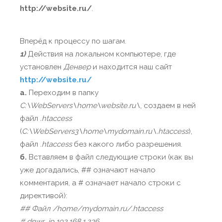
http://website.ru/
.
Вперёд к процессу по шагам.
1)
Действия на локальном компьютере, где
установлен
Денвер
и находится наш сайт
http://website.ru/
а.
Переходим в папку
C:\WebServers\home\website.ru\
, создаем в ней
файл
.htaccess
(
C:\WebServers3\home\mydomain.ru\.htaccess
),
файл
.htaccess
без какого либо разрешения.
б.
Вставляем в файл следующие строки (как вы
уже догадались, ## означают начало
комментария, а # означает начало строки с
директивой):
## Файл /home/mydomain.ru/.htaccess
# dnwr_ip 192.168.1.236