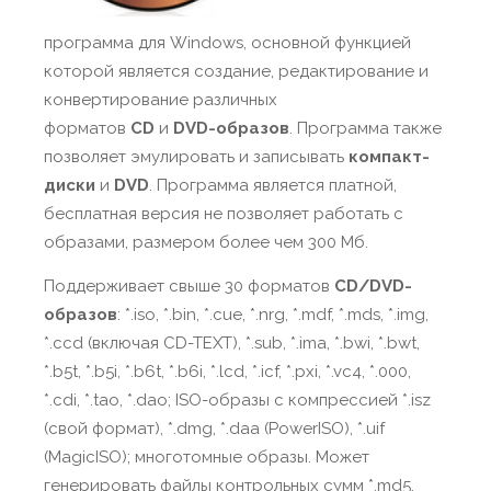
программа для Windows, основной функцией
которой является создание, редактирование и
конвертирование различных
форматов
CD
и
DVD-образов
. Программа также
позволяет эмулировать и записывать
компакт-
диски
и
DVD
. Программа является платной,
бесплатная версия не позволяет работать с
образами, размером более чем 300 Мб.
Поддерживает свыше 30 форматов
CD/DVD-
образов
: *.iso, *.bin, *.cue, *.nrg, *.mdf, *.mds, *.img,
*.ccd (включая CD-TEXT), *.sub, *.ima, *.bwi, *.bwt,
*.b5t, *.b5i, *.b6t, *.b6i, *.lcd, *.icf, *.pxi, *.vc4, *.000,
*.cdi, *.tao, *.dao; ISO-образы с компрессией *.isz
(свой формат), *.dmg, *.daa (PowerISO), *.uif
(MagicISO); многотомные образы. Может
генерировать файлы контрольных сумм *.md5.