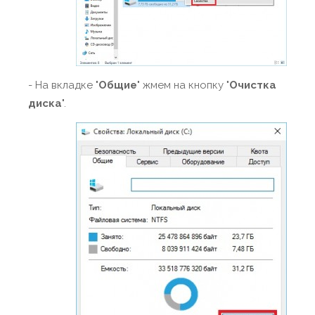
- На вкладке "
Общие
" жмем на кнопку "
Очистка
диска
".