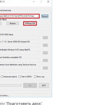
ём "
Подготовить диск
".