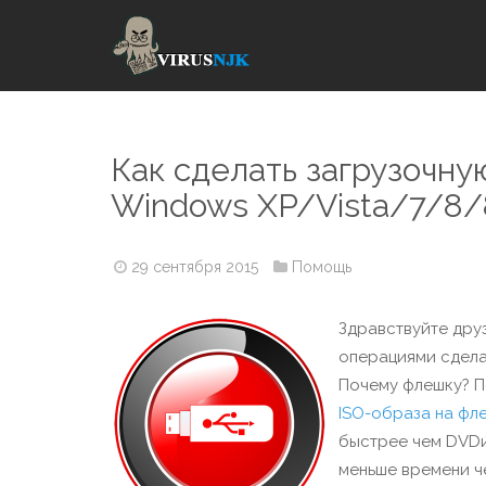
Как сделать загрузочн
Windows XP/Vista/7/8/
29 сентября 2015
Помощь
Здравствуйте дру
операциями сдела
Почему флешку? По
ISO-образа на фл
быстрее чем DVDи
меньше времени ч