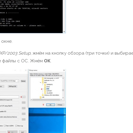
окне.
XP/2003 Setup
, жмём на кнопку обзора (три точки) и выбира
ые файлы с ОС. Жмём
ОК
.