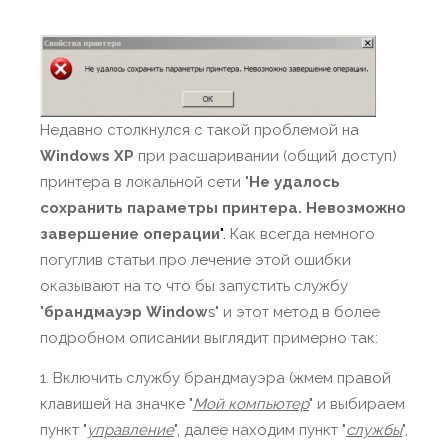
Недавно столкнулся с такой проблемой на
Windows XP
при расшаривании (общий доступ)
принтера в локальной сети "
Не удалось
сохранить параметры принтера. Невозможно
завершение операции
".
Как всегда немного
погуглив статьи про лечение этой ошибки
оказывают на то что бы запустить службу
"
брандмауэр Window
s" и этот метод в более
подробном описании выглядит примерно так:
1. Включить службу брандмауэра (жмем правой
клавишей на значке "
Мой компьютер
" и выбираем
пункт "
управление
", далее находим пункт "
службы
",