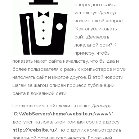
очередного сайта
используя
Денвер
возник такой вопрос -
"
Как опубликовать
сайт
Денвера
в
локальной сети
? К
примеру, чтобы
показать макет сайта начальству, что бы два и
более пользователя с разных компьютеров могли
наполнять сайт и многое другое. В этой новости
шагам за шагом описан процесс публикации
сайта в локальной сети.
Предположим, сайт лежит в папке
Денвера
"
C:\WebServers\home\website.ru\www\
",
доступен на локальном компьютере по адресу
http://website.ru/
, но с других компьютеров в
локальной сети не открывается. Локальный