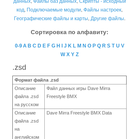
данных
,
Файлы баз данных
,
Скрипты - исходный
код
,
Подключаемые модули
,
Файлы настроек
,
Географические файлы и карты
,
Другие файлы
.
Сортировка по алфавиту:
0-9
A
B
C
D
E
F
G
H
I
J
K
L
M
N
O
P
Q
R
S
T
U
V
W
X
Y
Z
.zsd
Формат файла .zsd
Описание
Файл данных игры Dave Mirra
файла .zsd
Freestyle BMX
на русском
Описание
Dave Mirra Freestyle BMX Data
файла .zsd
на
английском