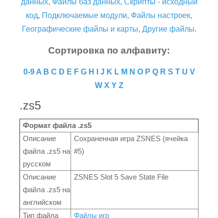
данных
,
Файлы баз данных
,
Скрипты - исходный
код
,
Подключаемые модули
,
Файлы настроек
,
Географические файлы и карты
,
Другие файлы
.
Сортировка по алфавиту:
0-9
A
B
C
D
E
F
G
H
I
J
K
L
M
N
O
P
Q
R
S
T
U
V
W
X
Y
Z
.zs5
Формат файла .zs5
Описание
Сохраненная игра ZSNES (ячейка
файла .zs5 на
#5)
русском
Описание
ZSNES Slot 5 Save State File
файла .zs5 на
английском
Тип файла
Файлы игр