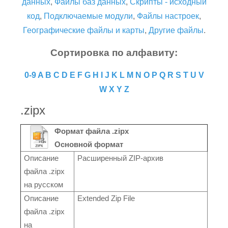
данных
,
Файлы баз данных
,
Скрипты - исходный
код
,
Подключаемые модули
,
Файлы настроек
,
Географические файлы и карты
,
Другие файлы
.
Сортировка по алфавиту:
0-9
A
B
C
D
E
F
G
H
I
J
K
L
M
N
O
P
Q
R
S
T
U
V
W
X
Y
Z
.zipx
Формат файла .zipx
Основной формат
Описание
Расширенный ZIP-архив
файла .zipx
на русском
Описание
Extended Zip File
файла .zipx
на