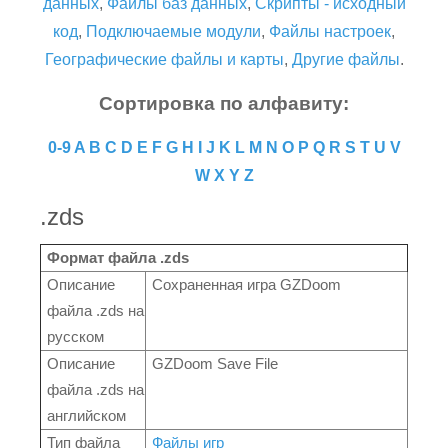
данных
,
Файлы баз данных
,
Скрипты - исходный
код
,
Подключаемые модули
,
Файлы настроек
,
Географические файлы и карты
,
Другие файлы
.
Сортировка по алфавиту:
0-9
A
B
C
D
E
F
G
H
I
J
K
L
M
N
O
P
Q
R
S
T
U
V
W
X
Y
Z
.zds
Формат файла .zds
Описание
Сохраненная игра GZDoom
файла .zds на
русском
Описание
GZDoom Save File
файла .zds на
английском
Тип файла
Файлы игр