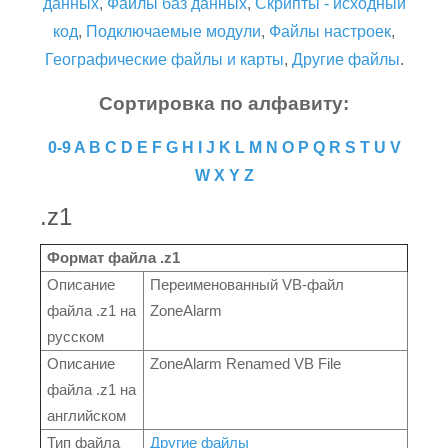
данных
,
Файлы баз данных
,
Скрипты - исходный
код
,
Подключаемые модули
,
Файлы настроек
,
Географические файлы и карты
,
Другие файлы
.
Сортировка по алфавиту:
0-9
A
B
C
D
E
F
G
H
I
J
K
L
M
N
O
P
Q
R
S
T
U
V
W
X
Y
Z
.z1
Формат файла .z1
Описание
Переименованный VB-файл
файла .z1 на
ZoneAlarm
русском
Описание
ZoneAlarm Renamed VB File
файла .z1 на
английском
Тип файла
Другие файлы