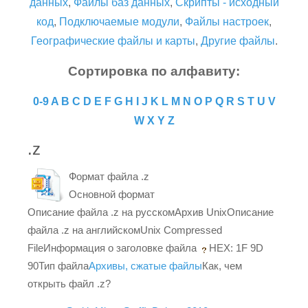
данных
,
Файлы баз данных
,
Скрипты - исходный
код
,
Подключаемые модули
,
Файлы настроек
,
Географические файлы и карты
,
Другие файлы
.
Сортировка по алфавиту:
0-9
A
B
C
D
E
F
G
H
I
J
K
L
M
N
O
P
Q
R
S
T
U
V
W
X
Y
Z
.z
Формат файла .z
Основной формат
Описание файла .z на русскомАрхив UnixОписание
файла .z на английскомUnix Compressed
FileИнформация о заголовке файла
HEX: 1F 9D
90Тип файла
Архивы, сжатые файлы
Как, чем
открыть файл .z?