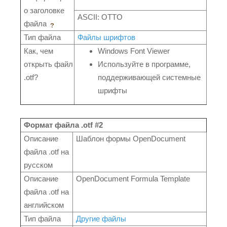
о заголовке
ASCII: OTTO
файла
Тип файла
Файлы шрифтов
Как, чем
Windows Font Viewer
открыть файл
Используйте в программе,
.otf?
поддерживающей системные
шрифты
Формат файла .otf #2
Описание
Шаблон формы OpenDocument
файла .otf на
русском
Описание
OpenDocument Formula Template
файла .otf на
английском
Тип файла
Другие файлы