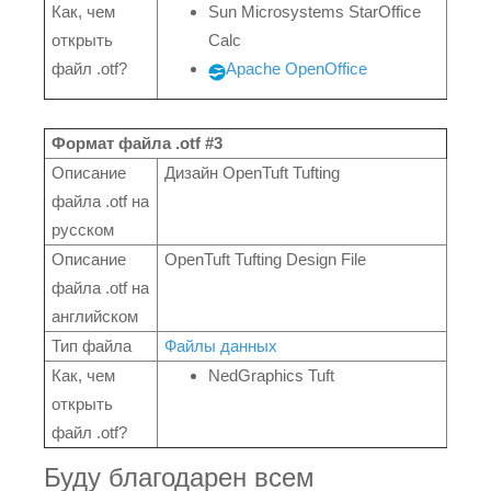
Как, чем
Sun Microsystems StarOffice
открыть
Calc
файл .otf?
Apache OpenOffice
Формат файла .otf #3
Описание
Дизайн OpenTuft Tufting
файла .otf на
русском
Описание
OpenTuft Tufting Design File
файла .otf на
английском
Тип файла
Файлы данных
Как, чем
NedGraphics Tuft
открыть
файл .otf?
Буду благодарен всем