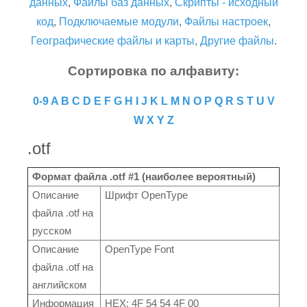
данных
,
Файлы баз данных
,
Скрипты - исходный
код
,
Подключаемые модули
,
Файлы настроек
,
Географические файлы и карты
,
Другие файлы
.
Сортировка по алфавиту:
0-9
A
B
C
D
E
F
G
H
I
J
K
L
M
N
O
P
Q
R
S
T
U
V
W
X
Y
Z
.otf
Формат файла .otf #1 (наиболее вероятный)
Описание
Шрифт OpenType
файла .otf на
русском
Описание
OpenType Font
файла .otf на
английском
Информация
HEX: 4F 54 54 4F 00