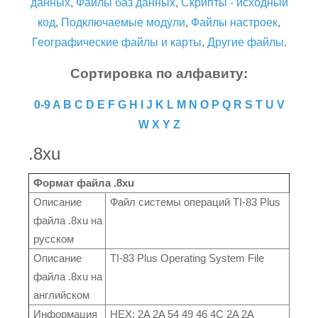
данных
,
Файлы баз данных
,
Скрипты - исходный
код
,
Подключаемые модули
,
Файлы настроек
,
Географические файлы и карты
,
Другие файлы
.
Сортировка по алфавиту:
0-9
A
B
C
D
E
F
G
H
I
J
K
L
M
N
O
P
Q
R
S
T
U
V
W
X
Y
Z
.8xu
Формат файла .8xu
Описание
Файл системы операций TI-83 Plus
файла .8xu на
русском
Описание
TI-83 Plus Operating System File
файла .8xu на
английском
Информация
HEX: 2A 2A 54 49 46 4C 2A 2A