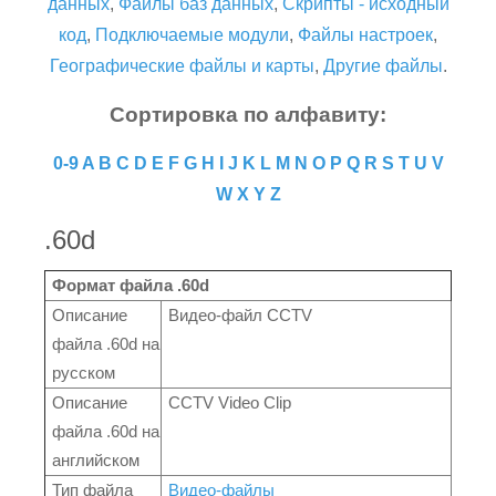
данных
,
Файлы баз данных
,
Скрипты - исходный
код
,
Подключаемые модули
,
Файлы настроек
,
Географические файлы и карты
,
Другие файлы
.
Сортировка по алфавиту:
0-9
A
B
C
D
E
F
G
H
I
J
K
L
M
N
O
P
Q
R
S
T
U
V
W
X
Y
Z
.60d
Формат файла .60d
Описание
Видео-файл CCTV
файла .60d на
русском
Описание
CCTV Video Clip
файла .60d на
английском
Тип файла
Видео-файлы