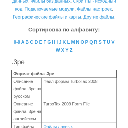
данных
,
Файлы баз данных
,
Скрипты - исходный
код
,
Подключаемые модули
,
Файлы настроек
,
Географические файлы и карты
,
Другие файлы
.
Сортировка по алфавиту:
0-9
A
B
C
D
E
F
G
H
I
J
K
L
M
N
O
P
Q
R
S
T
U
V
W
X
Y
Z
.3pe
Формат файла .3pe
Описание
Файл формы TurboTax 2008
файла .3pe на
русском
Описание
TurboTax 2008 Form File
файла .3pe на
английском
Тип файла
Файлы данных