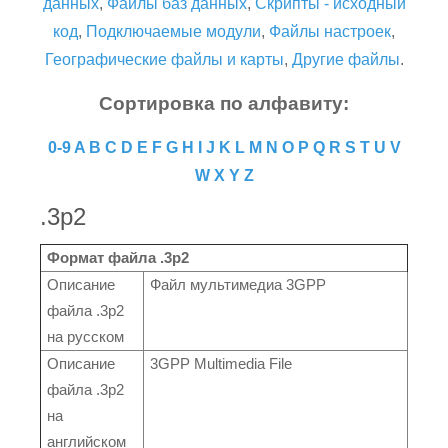
данных
,
Файлы баз данных
,
Скрипты - исходный
код
,
Подключаемые модули
,
Файлы настроек
,
Географические файлы и карты
,
Другие файлы
.
Сортировка по алфавиту:
0-9
A
B
C
D
E
F
G
H
I
J
K
L
M
N
O
P
Q
R
S
T
U
V
W
X
Y
Z
.3p2
Формат файла .3p2
Описание
Файл мультимедиа 3GPP
файла .3p2
на русском
Описание
3GPP Multimedia File
файла .3p2
на
английском