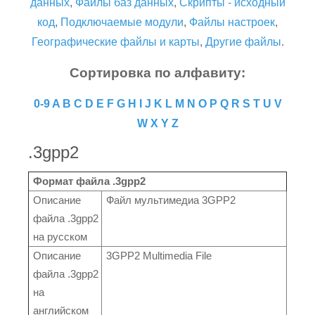
данных
,
Файлы баз данных
,
Скрипты - исходный
код
,
Подключаемые модули
,
Файлы настроек
,
Географические файлы и карты
,
Другие файлы
.
Сортировка по алфавиту:
0-9
A
B
C
D
E
F
G
H
I
J
K
L
M
N
O
P
Q
R
S
T
U
V
W
X
Y
Z
.3gpp2
Формат файла .3gpp2
Описание
Файл мультимедиа 3GPP2
файла .3gpp2
на русском
Описание
3GPP2 Multimedia File
файла .3gpp2
на
английском